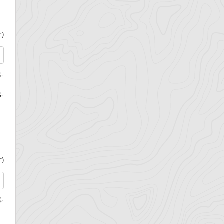
r)
g
,
g,
r)
g
,