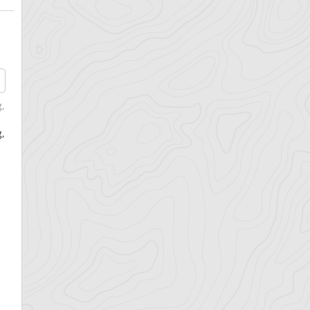
g
,
g,