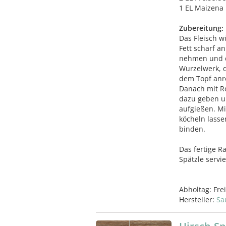
1 EL Maizena
Zubereitung:
Das Fleisch w
Fett scharf a
nehmen und d
Wurzelwerk, 
dem Topf anr
Danach mit Ro
dazu geben u
aufgießen. M
köcheln lass
binden.
Das fertige R
Spätzle servi
Abholtag:
Fre
Hersteller:
Sa