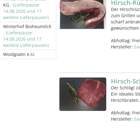
Hirsch-R
KG
- (Lieferpause:
Der Hirschrück
14.08.2026 und 17
zum Grillen u
weitere Lieferpausen)
scharf anbrat
Winterhof Bioheumilch
gewünschten 
- (Lieferpause:
14.08.2026 und 17
Abholtag:
Fre
weitere Lieferpausen)
Hersteller:
Sa
Woidgoatn e.U.
Hirsch-Sc
Der Schlögl z
Ein ideales S
Hirschbraten.
Abholtag:
Fre
Hersteller:
Sa