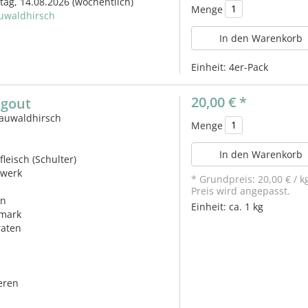
itag, 14.08.2026
(wöchentlich)
Menge
uwaldhirsch
In den Warenkorb
Einheit:
4er-Pack
20,00 €
*
agout
auwaldhirsch
Menge
In den Warenkorb
fleisch (Schulter)
lwerk
* Grundpreis:
20,00 €
/
k
Preis wird angepasst.
in
Einheit:
ca. 1 kg
mark
raten
eren