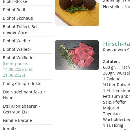
Abholtag:
Fre
BioBrotlocke
Hersteller:
Sa
Biohof Rodl
Biohof Skohautil
Biohof Tofferl, Bei
meiner Ähre
Biohof Wadler
Hirsch-R
Biohof Walleck
Ragout vom S
Biohof Wölfleder
-
Zutaten:
(Lieferpause:
600 gr. Hirsch
14.08.2026 und
300gr. Wurze
21.08.2026)
1 Zwiebel
Chilig Chiliprodukte
¼ Liter Rotwe
1 EL Tomaten
Die Nudelmanufaktur
Fett zum anb
Huber
Salz, Pfeffer
Etzl Aroniabeeren -
Majoran
Gertraud Etzl
Thymian
Wacholderbe
Familie Barone
1 TL Honig
Innpilz