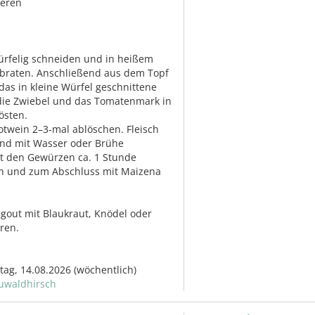
eeren
ürfelig schneiden und in heißem
nbraten. Anschließend aus dem Topf
as in kleine Würfel geschnittene
die Zwiebel und das Tomatenmark in
östen.
twein 2–3-mal ablöschen. Fleisch
nd mit Wasser oder Brühe
it den Gewürzen ca. 1 Stunde
en und zum Abschluss mit Maizena
agout mit Blaukraut, Knödel oder
eren.
itag, 14.08.2026
(wöchentlich)
uwaldhirsch