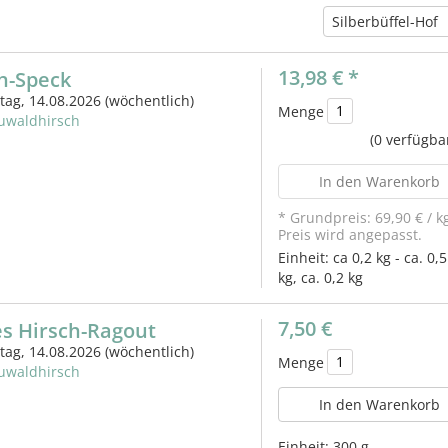
Silberbüffel-Hof
13,98 €
*
h-Speck
itag, 14.08.2026
(wöchentlich)
Menge
uwaldhirsch
(0 verfügba
In den Warenkorb
* Grundpreis:
69,90 €
/
k
Preis wird angepasst.
Einheit:
ca 0,2 kg - ca. 0,5
kg, ca. 0,2 kg
7,50 €
es Hirsch-Ragout
itag, 14.08.2026
(wöchentlich)
Menge
uwaldhirsch
In den Warenkorb
Einheit:
300 g