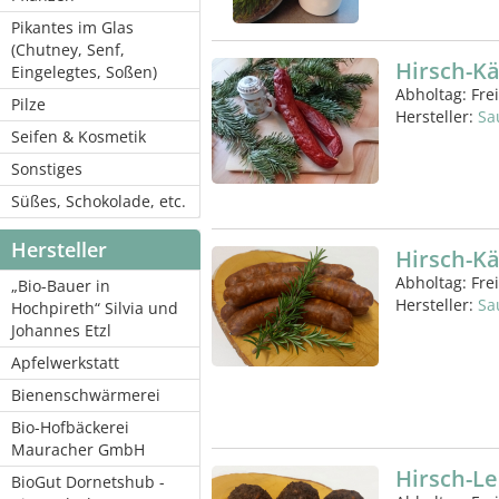
Pikantes im Glas
(Chutney, Senf,
Hirsch-K
Eingelegtes, Soßen)
Abholtag:
Fre
Pilze
Hersteller:
Sa
Seifen & Kosmetik
Sonstiges
Süßes, Schokolade, etc.
Hersteller
Hirsch-K
Abholtag:
Fre
„Bio-Bauer in
Hersteller:
Sa
Hochpireth“ Silvia und
Johannes Etzl
Apfelwerkstatt
Bienenschwärmerei
Bio-Hofbäckerei
Mauracher GmbH
Hirsch-L
BioGut Dornetshub -