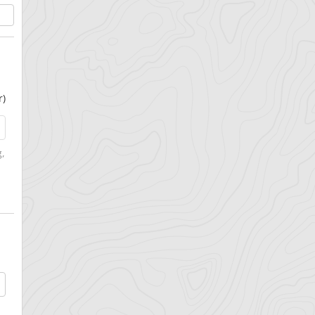
r)
g
,