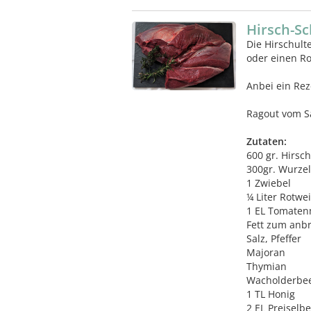
Hirsch-Sc
Die Hirschult
oder einen Ro
Anbei ein Rez
Ragout vom S
Zutaten:
600 gr. Hirsch
300gr. Wurze
1 Zwiebel
¼ Liter Rotwe
1 EL Tomaten
Fett zum anb
Salz, Pfeffer
Majoran
Thymian
Wacholderbe
1 TL Honig
2 EL Preiselb