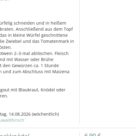
ürfelig schneiden und in heißem
nbraten. Anschließend aus dem Topf
as in kleine Würfel geschnittene
die Zwiebel und das Tomatenmark in
östen.
twein 2–3-mal ablöschen. Fleisch
nd mit Wasser oder Brühe
it den Gewürzen ca. 1 Stunde
en und zum Abschluss mit Maizena
agout mit Blaukraut, Knödel oder
eren.
itag, 14.08.2026
(wöchentlich)
uwaldhirsch
6,90 €