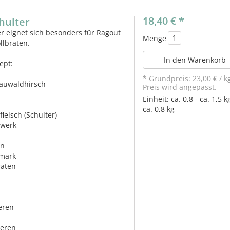
18,40 €
*
hulter
er eignet sich besonders für Ragout
Menge
llbraten.
In den Warenkorb
ept:
* Grundpreis:
23,00 €
/
k
auwaldhirsch
Preis wird angepasst.
Einheit:
ca. 0,8 - ca. 1,5 k
ca. 0,8 kg
fleisch (Schulter)
lwerk
in
mark
raten
eren
eeren