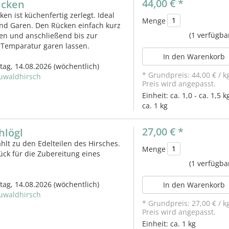
44,00 €
*
ücken
en ist küchenfertig zerlegt. Ideal
Menge
nd Garen. Den Rücken einfach kurz
(1 verfügba
en und anschließend bis zur
Temparatur garen lassen.
In den Warenkorb
itag, 14.08.2026
(wöchentlich)
* Grundpreis:
44,00 €
/
k
uwaldhirsch
Preis wird angepasst.
Einheit:
ca. 1,0 - ca. 1,5 k
ca. 1 kg
27,00 €
*
hlögl
ählt zu den Edelteilen des Hirsches.
Menge
tück für die Zubereitung eines
(1 verfügba
itag, 14.08.2026
(wöchentlich)
In den Warenkorb
uwaldhirsch
* Grundpreis:
27,00 €
/
k
Preis wird angepasst.
Einheit:
ca. 1 kg