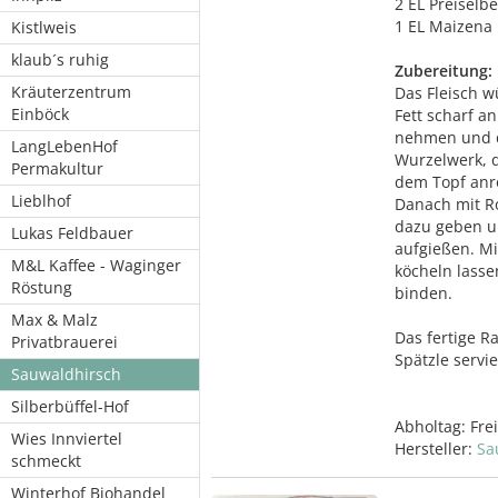
2 EL Preiselb
1 EL Maizena
Kistlweis
klaub´s ruhig
Zubereitung:
Kräuterzentrum
Das Fleisch w
Einböck
Fett scharf a
nehmen und d
LangLebenHof
Wurzelwerk, 
Permakultur
dem Topf anr
Lieblhof
Danach mit Ro
dazu geben u
Lukas Feldbauer
aufgießen. M
M&L Kaffee - Waginger
köcheln lass
Röstung
binden.
Max & Malz
Das fertige R
Privatbrauerei
Spätzle servi
Sauwaldhirsch
Silberbüffel-Hof
Abholtag:
Fre
Wies Innviertel
Hersteller:
Sa
schmeckt
Winterhof Biohandel