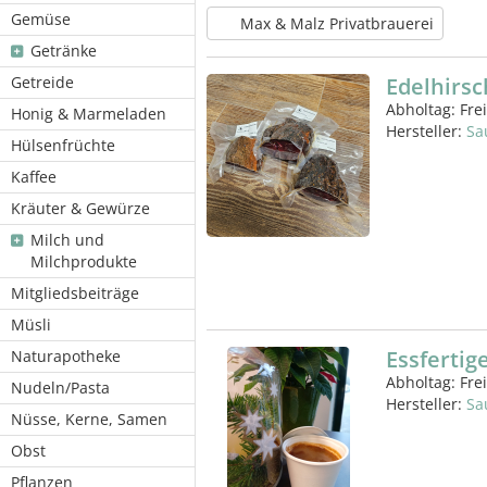
Gemüse
Max & Malz Privatbrauerei
Getränke
Getreide
Edelhirsc
Abholtag:
Fre
Honig & Marmeladen
Hersteller:
Sa
Hülsenfrüchte
Kaffee
Kräuter & Gewürze
Milch und
Milchprodukte
Mitgliedsbeiträge
Müsli
Essfertig
Naturapotheke
Abholtag:
Fre
Nudeln/Pasta
Hersteller:
Sa
Nüsse, Kerne, Samen
Obst
Pflanzen