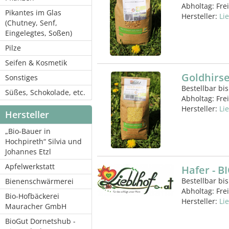
Abholtag:
Fre
Pikantes im Glas
Hersteller:
Li
(Chutney, Senf,
Eingelegtes, Soßen)
Pilze
Seifen & Kosmetik
Goldhirse
Sonstiges
Bestellbar bis
Süßes, Schokolade, etc.
Abholtag:
Fre
Hersteller:
Li
Hersteller
„Bio-Bauer in
Hochpireth“ Silvia und
Johannes Etzl
Apfelwerkstatt
Hafer - B
Bestellbar bis
Bienenschwärmerei
Abholtag:
Fre
Bio-Hofbäckerei
Hersteller:
Li
Mauracher GmbH
BioGut Dornetshub -