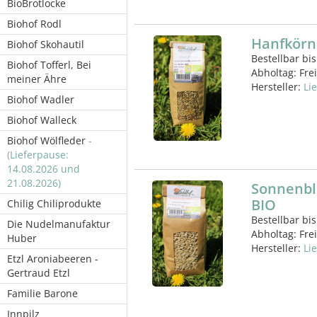
BioBrotlocke
Biohof Rodl
Hanfkörne
Biohof Skohautil
Bestellbar bis
Biohof Tofferl, Bei
Abholtag:
Fre
meiner Ähre
Hersteller:
Li
Biohof Wadler
Biohof Walleck
Biohof Wölfleder
-
(Lieferpause:
14.08.2026 und
21.08.2026)
Sonnenbl
BIO
Chilig Chiliprodukte
Bestellbar bis
Die Nudelmanufaktur
Abholtag:
Fre
Huber
Hersteller:
Li
Etzl Aroniabeeren -
Gertraud Etzl
Familie Barone
Innpilz