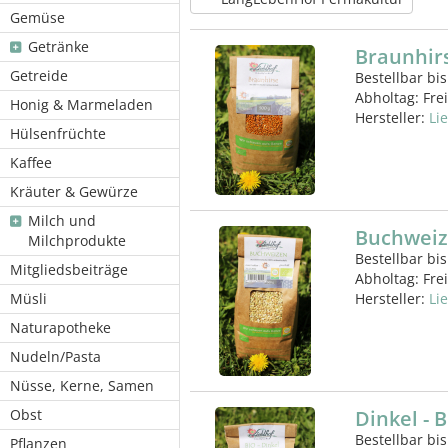
Gemüse
Getränke
Braunhirs
Getreide
Bestellbar bis
Abholtag:
Fre
Honig & Marmeladen
Hersteller:
Li
Hülsenfrüchte
Kaffee
Kräuter & Gewürze
Milch und
Buchweize
Milchprodukte
Bestellbar bis
Mitgliedsbeiträge
Abholtag:
Fre
Müsli
Hersteller:
Li
Naturapotheke
Nudeln/Pasta
Nüsse, Kerne, Samen
Obst
Dinkel - 
Bestellbar bis
Pflanzen