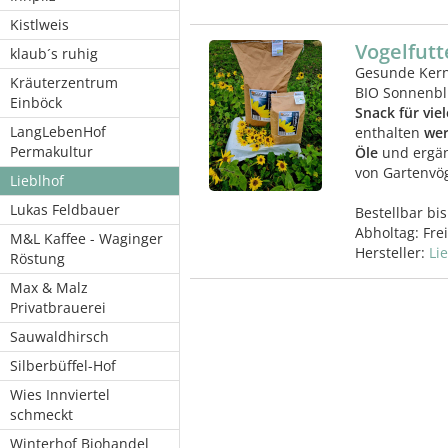
Kistlweis
Vogelfutt
klaub´s ruhig
Gesunde Kern
Kräuterzentrum
BIO Sonnenb
Einböck
Snack für vie
LangLebenHof
enthalten
wer
Permakultur
Öle
und ergän
von Gartenvög
Lieblhof
Lukas Feldbauer
Bestellbar bis
Abholtag:
Fre
M&L Kaffee - Waginger
Hersteller:
Li
Röstung
Max & Malz
Privatbrauerei
Sauwaldhirsch
Silberbüffel-Hof
Wies Innviertel
schmeckt
Winterhof Biohandel