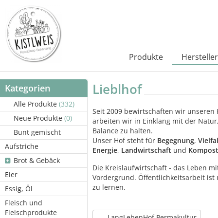
Produkte
Hersteller
Lieblhof
Kategorien
Alle Produkte
(332)
Seit 2009 bewirtschaften wir unseren 
Neue Produkte
(0)
arbeiten wir in Einklang mit der Natu
Balance zu halten.
Bunt gemischt
Unser Hof steht für
Begegnung
,
Vielfa
Aufstriche
Energie
,
Landwirtschaft
und
Kompos
Brot & Gebäck
Die Kreislaufwirtschaft - das Leben m
Eier
Vordergrund. Öffentlichkeitsarbeit is
zu lernen.
Essig, Öl
Fleisch und
Fleischprodukte
LangLebenHof Permakultur