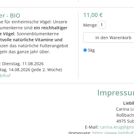
11,00 €
er - BIO
e für einheimische Vögel: Unsere
Menge
lumenkerne sind
ein reichhaltiger
le Vögel
. Sonnenblumenkerne
In den Warenkorb
tvolle natürliche Vitamine und
zen das natürliche Futterangebot
5kg
eln das ganze Jahr über.
: Dienstag, 11.08.2026
itag, 14.08.2026
(jede 2. Woche)
eblhof
Impress
Liebl
Carina Li
Roßbach
4975 Su
E-Mail:
carina.krug@gmx
Homepage:
https://www.lieblhof