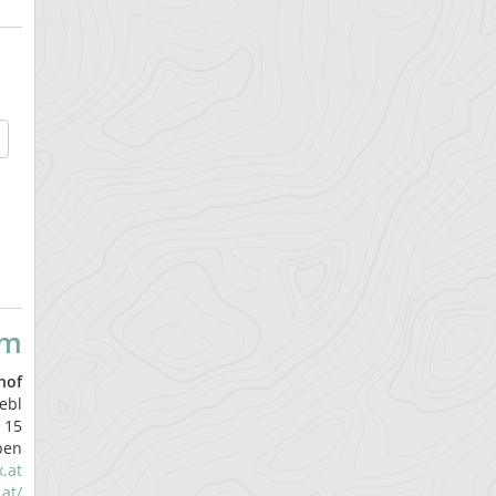
um
hof
ebl
 15
ben
.at
.at/