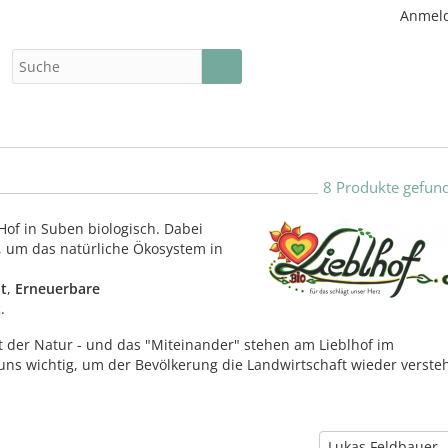
Anmel
8 Produkte gefun
Hof in Suben biologisch. Dabei
r, um das natürliche Ökosystem in
lt
,
Erneuerbare
t
.
it der Natur - und das "Miteinander" stehen am Lieblhof im
t uns wichtig, um der Bevölkerung die Landwirtschaft wieder verste
Lukas Feldbauer