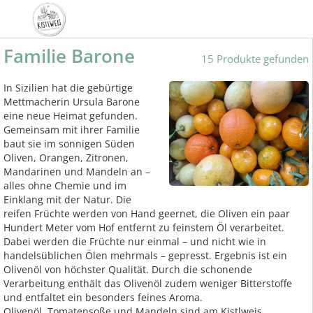
Familie Barone
15 Produkte gefunden
In Sizilien hat die gebürtige
Mettmacherin Ursula Barone
eine neue Heimat gefunden.
Gemeinsam mit ihrer Familie
baut sie im sonnigen Süden
Oliven, Orangen, Zitronen,
Mandarinen und Mandeln an –
alles ohne Chemie und im
Einklang mit der Natur. Die
reifen Früchte werden von Hand geernet, die Oliven ein paar
Hundert Meter vom Hof entfernt zu feinstem Öl verarbeitet.
Dabei werden die Früchte nur einmal – und nicht wie in
handelsüblichen Ölen mehrmals – gepresst. Ergebnis ist ein
Olivenöl von höchster Qualität. Durch die schonende
Verarbeitung enthält das Olivenöl zudem weniger Bitterstoffe
und entfaltet ein besonders feines Aroma.
Olivenöl, Tomatensoße und Mandeln sind am Kistlweis