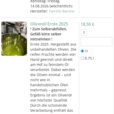
Abholtag:
Freitag,
14.08.2026
(wöchentlich)
Hersteller:
Familie Barone
Olivenöl Ernte 2025
18,50 €
! Zum Selberabfüllen,
Gefäß bitte selber
mitnehmen !
Ernte 2025. Hergestellt aus
unbehandelten Oliven. Die
1l
reifen Früchte werden von
0,75 l
Hand geernet und direkt
am Hof zu feinstem Öl
verarbeitet. Dabei werden
die Oliven einmal – und
nicht wie in
handelsüblichen Ölen
mehrmals – gepresst.
Ergebnis ist ein Olivenöl
von höchster Qualität.
Durch die schonende
Verarbeitung enthält das