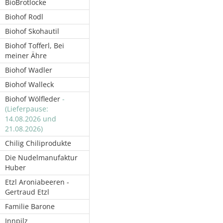
BioBrotlocke
Biohof Rodl
Biohof Skohautil
Biohof Tofferl, Bei
meiner Ähre
Biohof Wadler
Biohof Walleck
Biohof Wölfleder
-
(Lieferpause:
14.08.2026 und
21.08.2026)
Chilig Chiliprodukte
Die Nudelmanufaktur
Huber
Etzl Aroniabeeren -
Gertraud Etzl
Familie Barone
Innpilz