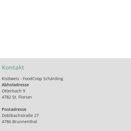
Kontakt
Kistlweis - FoodCoop Schärding
Abholadresse
Otterbach 9
4782 St. Florian
Postadresse
Doblbachstraße 27
4786 Brunnenthal