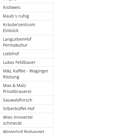
Kistlweis
klaub´s ruhig
Kräuterzentrum
Einböck
LangLebenHof
Permakultur
Lieblhof
Lukas Feldbauer
M&L Kaffee - Waginger
Röstung
Max & Malz
Privatbrauerei
Sauwaldhirsch
Silberbüffel-Hof
Wies Innviertel
schmeckt
Winterhof Biohandel