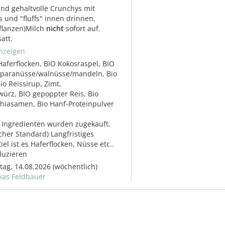
nd gehaltvolle Crunchys mit
s und "fluffs" innen drinnen.
flanzen)Milch
nicht
sofort auf.
att.
nzeigen
Haferflocken, BIO Kokosraspel, BIO
paranüsse/walnüsse/mandeln, Bio
io Reissirup, Zimt,
ürz, BIO gepoppter Reis, Bio
Chiasamen, Bio Hanf-Proteinpulver
Ingredienten wurden zugekauft.
cher Standard) Langfristiges
el ist es Haferflocken, Nüsse etc..
duzieren
itag, 14.08.2026
(wöchentlich)
kas Feldbauer