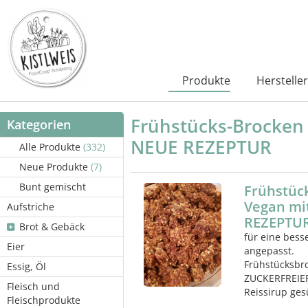
Produkte
Hersteller
Frühstücks-Brocken
Kategorien
NEUE REZEPTUR
Alle Produkte
(332)
Neue Produkte
(7)
Bunt gemischt
Frühstüc
Vegan mi
Aufstriche
REZEPTU
Brot & Gebäck
für eine bess
Eier
angepasst.
Frühstücksbroc
Essig, Öl
ZUCKERFREIER
Fleisch und
Reissirup ges
Fleischprodukte