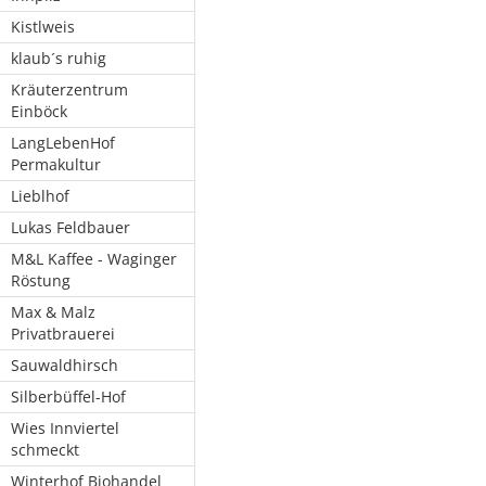
Kistlweis
klaub´s ruhig
Kräuterzentrum
Einböck
LangLebenHof
Permakultur
Lieblhof
Lukas Feldbauer
M&L Kaffee - Waginger
Röstung
Max & Malz
Privatbrauerei
Sauwaldhirsch
Silberbüffel-Hof
Wies Innviertel
schmeckt
Winterhof Biohandel