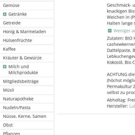
Geschmack- u
Gemüse
knackigen Bis
Getränke
Weichen in (P
Getreide
Halten lange s
Weniger a
Honig & Marmeladen
Zutaten: BIO 
Hülsenfrüchte
cashewkerne/
Kaffee
Dattelpaste, B
Lebkuchengew
Kräuter & Gewürze
Kokosöl, Bio 
Milch und
Milchprodukte
ACHTUNG die 
(höchst mögli
Mitgliedsbeiträge
Permakultur Zi
Müsli
selbst zu pro
Naturapotheke
Abholtag:
Fre
Hersteller:
Lu
Nudeln/Pasta
Nüsse, Kerne, Samen
Obst
Pflanzen