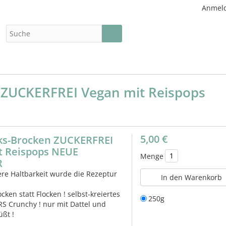
Anmel
 ZUCKERFREI Vegan mit Reispops
5,00 €
ks-Brocken ZUCKERFREI
t Reispops NEUE
Menge
R
ere Haltbarkeit wurde die Rezeptur
In den Warenkorb
ken statt Flocken ! selbst-kreiertes
250g
S Crunchy ! nur mit Dattel und
üßt !