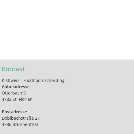
Kontakt
Kistlweis - FoodCoop Schärding
Abholadresse
Otterbach 9
4782 St. Florian
Postadresse
Doblbachstraße 27
4786 Brunnenthal