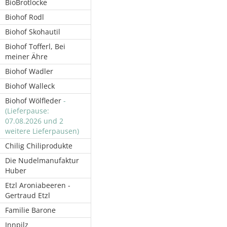
BioBrotlocke
Biohof Rodl
Biohof Skohautil
Biohof Tofferl, Bei
meiner Ähre
Biohof Wadler
Biohof Walleck
Biohof Wölfleder
-
(Lieferpause:
07.08.2026 und 2
weitere Lieferpausen)
Chilig Chiliprodukte
Die Nudelmanufaktur
Huber
Etzl Aroniabeeren -
Gertraud Etzl
Familie Barone
Innpilz