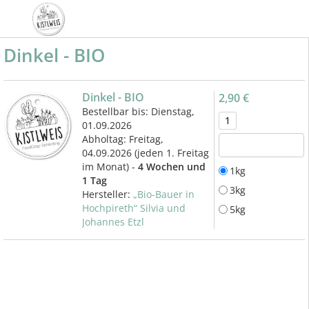
Dinkel - BIO
Dinkel - BIO
2,90 €
Bestellbar bis: Dienstag,
01.09.2026
Abholtag:
Freitag,
04.09.2026
(jeden 1. Freitag
im Monat) -
4 Wochen und
1kg
1 Tag
3kg
Hersteller:
„Bio-Bauer in
Hochpireth“ Silvia und
5kg
Johannes Etzl