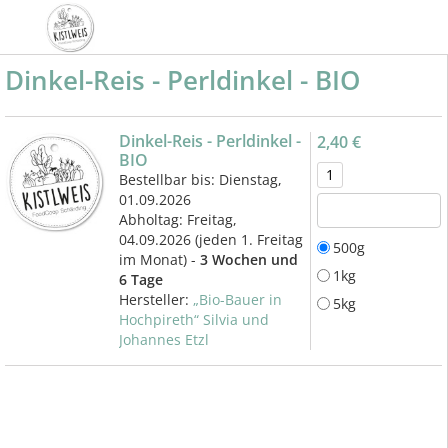
Dinkel-Reis - Perldinkel - BIO
Dinkel-Reis - Perldinkel -
2,40 €
BIO
Bestellbar bis: Dienstag,
01.09.2026
Abholtag:
Freitag,
04.09.2026
(jeden 1. Freitag
500g
im Monat) -
3 Wochen und
1kg
6 Tage
Hersteller:
„Bio-Bauer in
5kg
Hochpireth“ Silvia und
Johannes Etzl