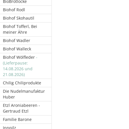
BioBrotlocke
Biohof Rodl
Biohof Skohautil
Biohof Tofferl, Bei
meiner Ähre
Biohof Wadler
Biohof Walleck
Biohof Wölfleder
-
(Lieferpause:
14.08.2026 und
21.08.2026)
Chilig Chiliprodukte
Die Nudelmanufaktur
Huber
Etzl Aroniabeeren -
Gertraud Etzl
Familie Barone
Innpilz