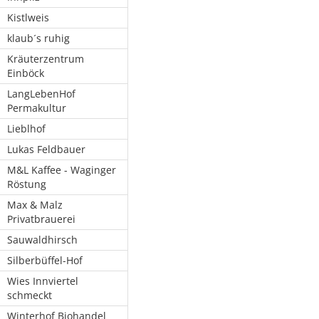
Kistlweis
klaub´s ruhig
Kräuterzentrum
Einböck
LangLebenHof
Permakultur
Lieblhof
Lukas Feldbauer
M&L Kaffee - Waginger
Röstung
Max & Malz
Privatbrauerei
Sauwaldhirsch
Silberbüffel-Hof
Wies Innviertel
schmeckt
Winterhof Biohandel