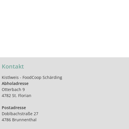
Kontakt
Kistlweis - FoodCoop Schärding
Abholadresse
Otterbach 9
4782 St. Florian
Postadresse
Doblbachstraße 27
4786 Brunnenthal