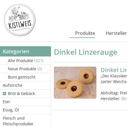
Produkte
Hersteller
Dinkel Linzerauge
Kategorien
Alle Produkte
(327)
Neue Produkte
(0)
Dinkel L
„Der Klassiker
Bunt gemischt
zarter Weichs
Aufstriche
Abholtag:
Fre
Brot & Gebäck
Hersteller:
Bi
Eier
Essig, Öl
Fleisch und
Fleischprodukte