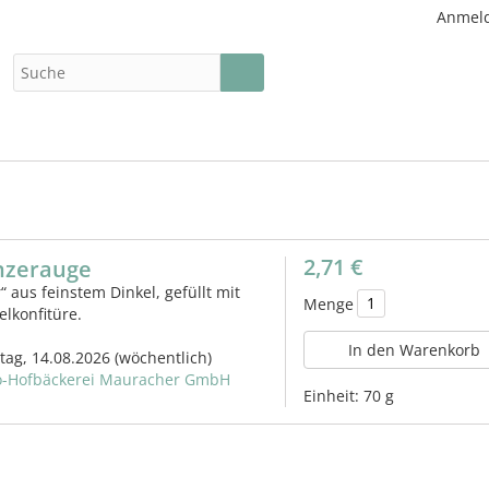
Anmel
2,71 €
inzerauge
“ aus feinstem Dinkel, gefüllt mit
Menge
elkonfitüre.
In den Warenkorb
itag, 14.08.2026
(wöchentlich)
o-Hofbäckerei Mauracher GmbH
Einheit:
70 g