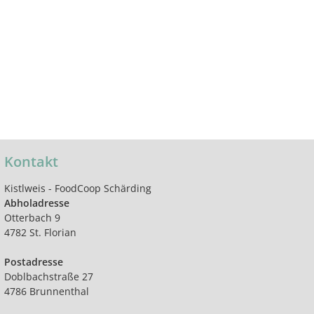
Kontakt
Kistlweis - FoodCoop Schärding
Abholadresse
Otterbach 9
4782 St. Florian
Postadresse
Doblbachstraße 27
4786 Brunnenthal