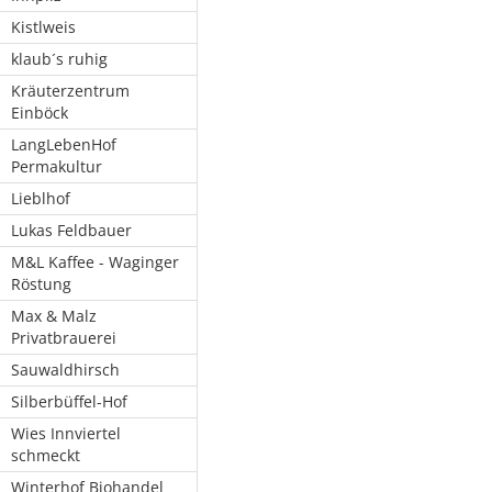
Kistlweis
klaub´s ruhig
Kräuterzentrum
Einböck
LangLebenHof
Permakultur
Lieblhof
Lukas Feldbauer
M&L Kaffee - Waginger
Röstung
Max & Malz
Privatbrauerei
Sauwaldhirsch
Silberbüffel-Hof
Wies Innviertel
schmeckt
Winterhof Biohandel