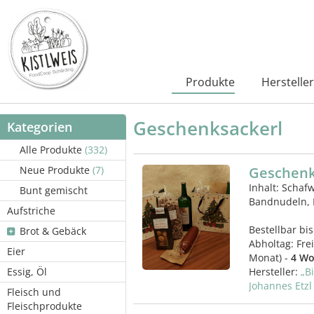
Produkte
Hersteller
Geschenksackerl
Kategorien
Alle Produkte
(332)
Neue Produkte
(7)
Geschenk
Inhalt: Schafw
Bunt gemischt
Bandnudeln, 
Aufstriche
Bestellbar bis
Brot & Gebäck
Abholtag:
Fre
Eier
Monat) -
4 Wo
Essig, Öl
Hersteller:
„B
Johannes Etzl
Fleisch und
Fleischprodukte