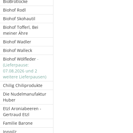
BioBrotlocke
Biohof Rodl
Biohof Skohautil
Biohof Tofferl, Bei
meiner Ähre
Biohof Wadler
Biohof Walleck
Biohof Wölfleder
-
(Lieferpause:
07.08.2026 und 2
weitere Lieferpausen)
Chilig Chiliprodukte
Die Nudelmanufaktur
Huber
Etzl Aroniabeeren -
Gertraud Etzl
Familie Barone
Innpilz