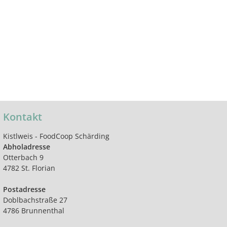
Kontakt
Kistlweis - FoodCoop Schärding
Abholadresse
Otterbach 9
4782 St. Florian
Postadresse
Doblbachstraße 27
4786 Brunnenthal