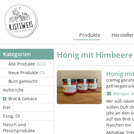
Produkte
Hersteller
Honig mit Himbeere
Kategorien
Alle Produkte
(332)
Neue Produkte
(7)
Honig mi
cremig gerühr
Bunt gemischt
gefriergetro
Aufstriche
Weniger a
Brot & Gebäck
der süß–säue
süßen Duft d
Eier
Jahr an den S
Essig, Öl
auf das Brot 
Fleisch und
Naschen ein
Fleischprodukte
Abholtag:
Fre