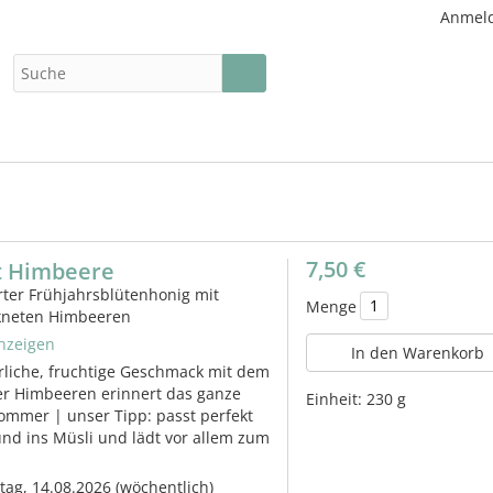
Anmel
7,50 €
t Himbeere
ter Frühjahrsblütenhonig mit
Menge
ckneten Himbeeren
nzeigen
In den Warenkorb
rliche, fruchtige Geschmack mit dem
er Himbeeren erinnert das ganze
Einheit:
230 g
ommer | unser Tipp: passt perfekt
und ins Müsli und lädt vor allem zum
itag, 14.08.2026
(wöchentlich)