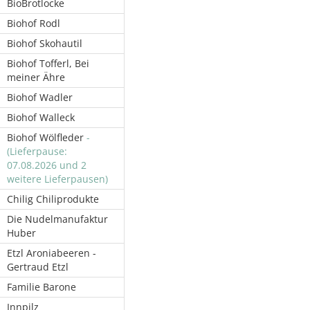
BioBrotlocke
Biohof Rodl
Biohof Skohautil
Biohof Tofferl, Bei
meiner Ähre
Biohof Wadler
Biohof Walleck
Biohof Wölfleder
-
(Lieferpause:
07.08.2026 und 2
weitere Lieferpausen)
Chilig Chiliprodukte
Die Nudelmanufaktur
Huber
Etzl Aroniabeeren -
Gertraud Etzl
Familie Barone
Innpilz