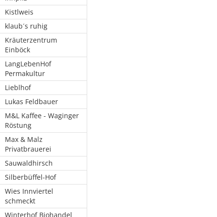
Kistlweis
klaub´s ruhig
Kräuterzentrum
Einböck
LangLebenHof
Permakultur
Lieblhof
Lukas Feldbauer
M&L Kaffee - Waginger
Röstung
Max & Malz
Privatbrauerei
Sauwaldhirsch
Silberbüffel-Hof
Wies Innviertel
schmeckt
Winterhof Biohandel