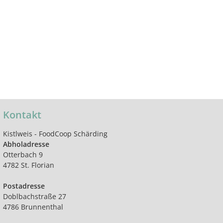
Kontakt
Kistlweis - FoodCoop Schärding
Abholadresse
Otterbach 9
4782 St. Florian
Postadresse
Doblbachstraße 27
4786 Brunnenthal