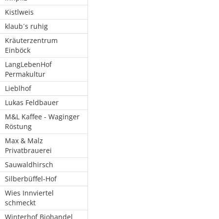
Kistlweis
klaub´s ruhig
Kräuterzentrum
Einböck
LangLebenHof
Permakultur
Lieblhof
Lukas Feldbauer
M&L Kaffee - Waginger
Röstung
Max & Malz
Privatbrauerei
Sauwaldhirsch
Silberbüffel-Hof
Wies Innviertel
schmeckt
Winterhof Biohandel