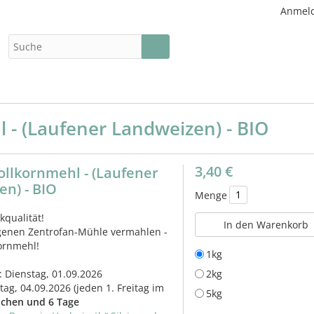
Anmel
 - (Laufener Landweizen) - BIO
3,40 €
llkornmehl - (Laufener
n) - BIO
Menge
kqualität!
In den Warenkorb
igenen Zentrofan-Mühle vermahlen -
kornmehl!
1kg
: Dienstag, 01.09.2026
2kg
itag, 04.09.2026
(jeden 1. Freitag im
5kg
chen und 6 Tage