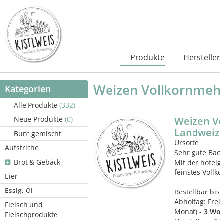
Produkte
Hersteller
Weizen Vollkornmehl
Kategorien
Alle Produkte
(332)
Neue Produkte
(0)
Weizen Vo
Landweize
Bunt gemischt
Ursorte
Aufstriche
Sehr gute Bac
Brot & Gebäck
Mit der hofe
feinstes Voll
Eier
Essig, Öl
Bestellbar bis
Abholtag:
Fre
Fleisch und
Monat) -
3 Wo
Fleischprodukte