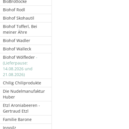
BioBrotlocke
Biohof Rodl
Biohof Skohautil
Biohof Tofferl, Bei
meiner Ähre
Biohof Wadler
Biohof Walleck
Biohof Wölfleder
-
(Lieferpause:
14.08.2026 und
21.08.2026)
Chilig Chiliprodukte
Die Nudelmanufaktur
Huber
Etzl Aroniabeeren -
Gertraud Etzl
Familie Barone
Innpilz