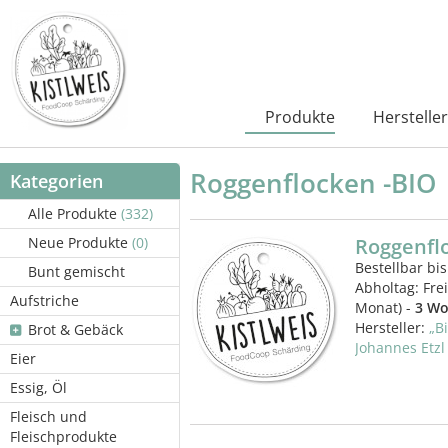
Produkte
Hersteller
Roggenflocken -BIO
Kategorien
Alle Produkte
(332)
Neue Produkte
(0)
Roggenfl
Bestellbar bis
Bunt gemischt
Abholtag:
Fre
Aufstriche
Monat) -
3 Wo
Hersteller:
„B
Brot & Gebäck
Johannes Etzl
Eier
Essig, Öl
Fleisch und
Fleischprodukte