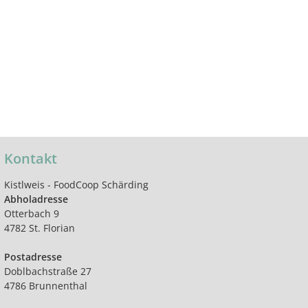
Kontakt
Kistlweis - FoodCoop Schärding
Abholadresse
Otterbach 9
4782 St. Florian
Postadresse
Doblbachstraße 27
4786 Brunnenthal