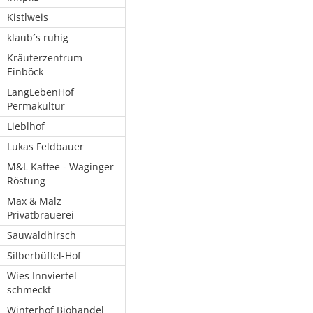
Kistlweis
klaub´s ruhig
Kräuterzentrum
Einböck
LangLebenHof
Permakultur
Lieblhof
Lukas Feldbauer
M&L Kaffee - Waginger
Röstung
Max & Malz
Privatbrauerei
Sauwaldhirsch
Silberbüffel-Hof
Wies Innviertel
schmeckt
Winterhof Biohandel