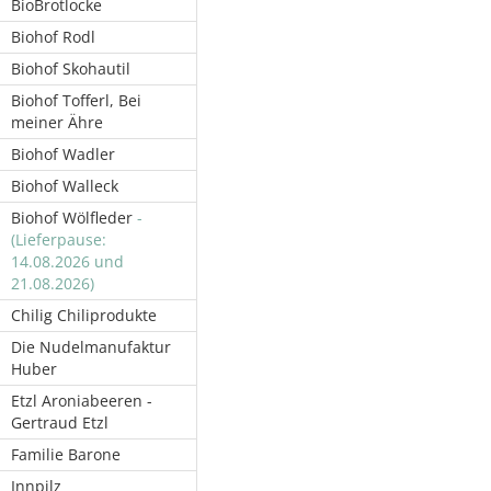
BioBrotlocke
Biohof Rodl
Biohof Skohautil
Biohof Tofferl, Bei
meiner Ähre
Biohof Wadler
Biohof Walleck
Biohof Wölfleder
-
(Lieferpause:
14.08.2026 und
21.08.2026)
Chilig Chiliprodukte
Die Nudelmanufaktur
Huber
Etzl Aroniabeeren -
Gertraud Etzl
Familie Barone
Innpilz