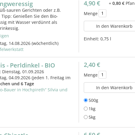
4,90 €
ingweressig
+
0,80 €
Pfan
süß-sauren Gerichten oder z.B.
Menge
. Tipp: Genießen Sie den Bio-
sig mit Wasser verdünnt als
In den Warenkorb
inkessig.
igen
Einheit:
0,75 l
itag, 14.08.2026
(wöchentlich)
felwerkstatt
2,40 €
s - Perldinkel - BIO
: Dienstag, 01.09.2026
Menge
itag, 04.09.2026
(jeden 1. Freitag im
chen und 6 Tage
In den Warenkorb
io-Bauer in Hochpireth“ Silvia und
500g
1kg
5kg
6,50 €