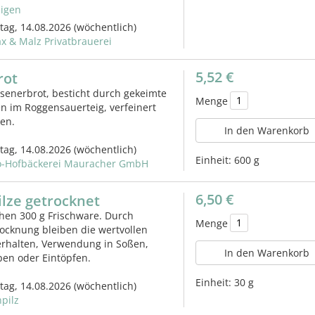
igen
itag, 14.08.2026
(wöchentlich)
x & Malz Privatbrauerei
5,52 €
rot
ssenerbrot, besticht durch gekeimte
Menge
n im Roggensauerteig, verfeinert
ken.
In den Warenkorb
itag, 14.08.2026
(wöchentlich)
Einheit:
600 g
o-Hofbäckerei Mauracher GmbH
6,50 €
lze getrocknet
hen 300 g Frischware. Durch
Menge
ocknung bleiben die wertvollen
 erhalten, Verwendung in Soßen,
In den Warenkorb
pen oder Eintöpfen.
Einheit:
30 g
itag, 14.08.2026
(wöchentlich)
npilz