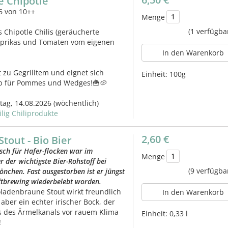
e Chipotle
6 von 10++
Menge
(1 verfügba
s Chipotle Chilis (geräucherte
Paprikas und Tomaten vom eigenen
In den Warenkorb
t zu Gegrilltem und eignet sich
Einheit:
100g
Dip für Pommes und Wedges!🍟🥔
itag, 14.08.2026
(wöchentlich)
ilig Chiliprodukte
2,60 €
tout - Bio Bier
sch für Hafer-flocken war im
Menge
r der wichtigste Bier-Rohstoff bei
(9 verfügba
nchen. Fast ausgestorben ist er jüngst
ftbrewing wiederbelebt worden.
ladenbraune Stout wirkt freundlich
In den Warenkorb
 aber ein echter irischer Bock, der
s des Ärmelkanals vor rauem Klima
Einheit:
0,33 l
!