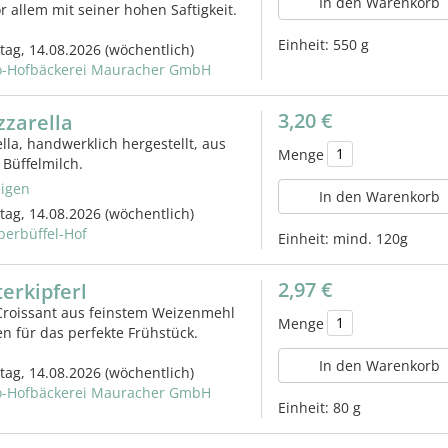
In den Warenkorb
r allem mit seiner hohen Saftigkeit.
Einheit:
550 g
itag, 14.08.2026
(wöchentlich)
o-Hofbäckerei Mauracher GmbH
3,20 €
zzarella
lla, handwerklich hergestellt, aus
Menge
 Büffelmilch.
igen
In den Warenkorb
itag, 14.08.2026
(wöchentlich)
lberbüffel-Hof
Einheit:
mind. 120g
2,97 €
erkipferl
Croissant aus feinstem Weizenmehl
Menge
 für das perfekte Frühstück.
In den Warenkorb
itag, 14.08.2026
(wöchentlich)
o-Hofbäckerei Mauracher GmbH
Einheit:
80 g