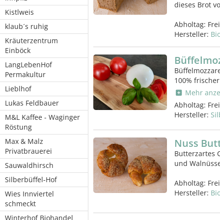
dieses Brot vo
Kistlweis
Abholtag:
Fre
klaub´s ruhig
Hersteller:
Bi
Kräuterzentrum
Einböck
Büffelmo
LangLebenHof
Büffelmozzare
Permakultur
100% frischer
Lieblhof
Mehr anze
Lukas Feldbauer
Abholtag:
Fre
Hersteller:
Si
M&L Kaffee - Waginger
Röstung
Max & Malz
Nuss Butt
Privatbrauerei
Butterzartes 
und Walnüssen
Sauwaldhirsch
Silberbüffel-Hof
Abholtag:
Fre
Hersteller:
Bi
Wies Innviertel
schmeckt
Winterhof Biohandel