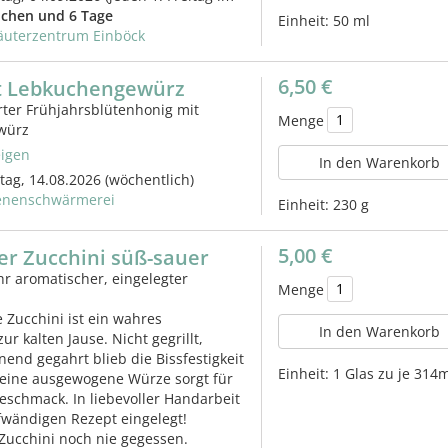
chen und 6 Tage
Einheit:
50 ml
äuterzentrum Einböck
6,50 €
t Lebkuchengewürz
ter Frühjahrsblütenhonig mit
Menge
würz
igen
In den Warenkorb
itag, 14.08.2026
(wöchentlich)
enenschwärmerei
Einheit:
230 g
5,00 €
er Zucchini süß-sauer
ehr aromatischer, eingelegter
Menge
 Zucchini ist ein wahres
In den Warenkorb
r kalten Jause. Nicht gegrillt,
end gegahrt blieb die Bissfestigkeit
Einheit:
1 Glas zu je 314
 eine ausgewogene Würze sorgt für
eschmack. In liebevoller Handarbeit
fwändigen Rezept eingelegt!
Zucchini noch nie gegessen.