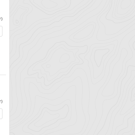
r)
r)