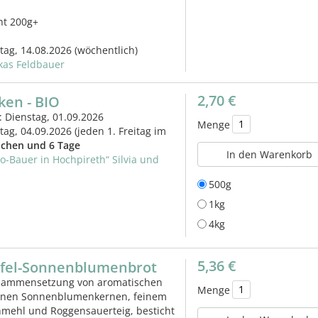
ht 200g+
itag, 14.08.2026
(wöchentlich)
kas Feldbauer
2,70 €
ken - BIO
: Dienstag, 01.09.2026
Menge
itag, 04.09.2026
(jeden 1. Freitag im
chen und 6 Tage
In den Warenkorb
io-Bauer in Hochpireth“ Silvia und
500g
1kg
4kg
5,36 €
pfel-Sonnenblumenbrot
sammensetzung von aromatischen
Menge
senen Sonnenblumenkernen, feinem
nmehl und Roggensauerteig, besticht