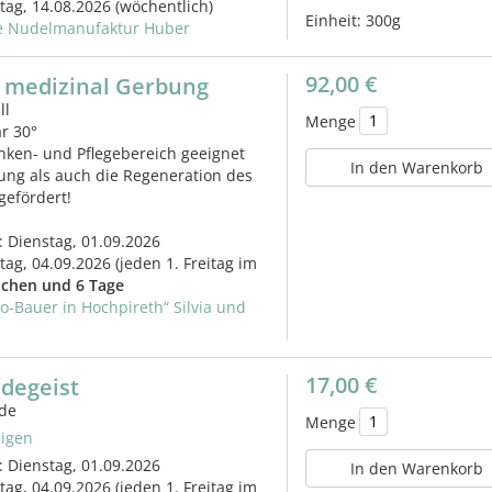
itag, 14.08.2026
(wöchentlich)
Einheit:
300g
e Nudelmanufaktur Huber
92,00 €
 medizinal Gerbung
ll
Menge
r 30°
nken- und Pflegebereich geeignet
In den Warenkorb
ung als auch die Regeneration des
gefördert!
: Dienstag, 01.09.2026
itag, 04.09.2026
(jeden 1. Freitag im
chen und 6 Tage
io-Bauer in Hochpireth“ Silvia und
17,00 €
degeist
rde
Menge
igen
: Dienstag, 01.09.2026
In den Warenkorb
itag, 04.09.2026
(jeden 1. Freitag im