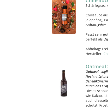
Chilisauc
Schärfegrad: 
Chilisauce au
Jalapeños), 
Anbau.🌶️🍅🌱
Passt sehr gu
perfekt als 
Abholtag:
Fre
Hersteller:
Ch
Oatmeal S
Oatmeal, engli
Hochmittelalte
Benediktinermö
durch das Cra
Dieses schoko
wie Kakao, ist
auch diesseit
schützt. Prost