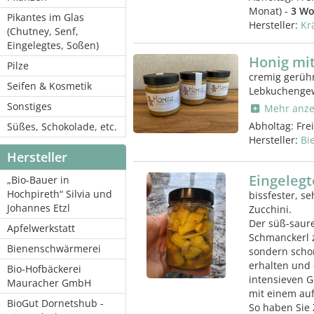
Monat) -
3 Wo
Pikantes im Glas
Hersteller:
Kr
(Chutney, Senf,
Eingelegtes, Soßen)
Honig mi
Pilze
cremig gerühr
Seifen & Kosmetik
Lebkuchenge
Sonstiges
Mehr anze
Abholtag:
Fre
Süßes, Schokolade, etc.
Hersteller:
Bi
Hersteller
Eingelegt
„Bio-Bauer in
Hochpireth“ Silvia und
bissfester, s
Johannes Etzl
Zucchini.
Der süß-saure
Apfelwerkstatt
Schmanckerl zu
Bienenschwärmerei
sondern schon
erhalten und
Bio-Hofbäckerei
intensieven G
Mauracher GmbH
mit einem au
BioGut Dornetshub -
So haben Sie 