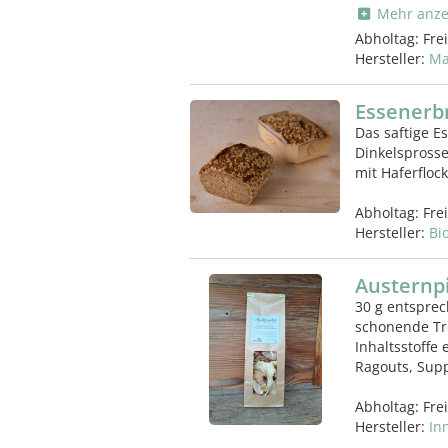
Mehr anze
Abholtag:
Fre
Hersteller:
Ma
Essenerb
Das saftige E
Dinkelsprosse
mit Haferfloc
Abholtag:
Fre
Hersteller:
Bi
Austernpi
30 g entsprec
schonende Tr
Inhaltsstoffe
Ragouts, Sup
Abholtag:
Fre
Hersteller:
In