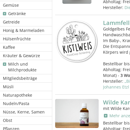
Abholtag:
Fre
Gemüse
Hersteller:
Di
Getränke
Lammfell
Getreide
Goldgelbes Fe
Honig & Marmeladen
Handwaschba
Hülsenfrüchte
Im Baby-, Kra
Die Entspann
Kaffee
Körpers wird 
Kräuter & Gewürze
Bestellbar bis
Milch und
Abholtag:
Fre
Milchprodukte
Monat) -
3 Wo
Mitgliedsbeiträge
Hersteller:
„B
Müsli
Johannes Etzl
Naturapotheke
Wilde Kar
Nudeln/Pasta
mit Wilde Ka
Nüsse, Kerne, Samen
Mehr anze
Obst
Bestellbar bis
Pflanzen
Abholtag:
Fre