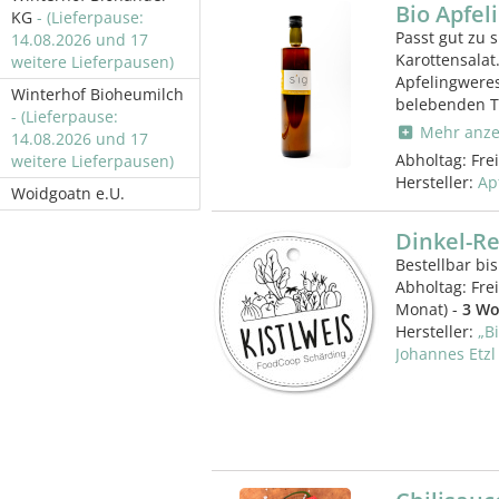
Bio Apfel
KG
- (Lieferpause:
Passt gut zu 
14.08.2026 und 17
Karottensalat
weitere Lieferpausen)
Apfelingweres
Winterhof Bioheumilch
belebenden Tr
- (Lieferpause:
Mehr anze
14.08.2026 und 17
Abholtag:
Fre
weitere Lieferpausen)
Hersteller:
Ap
Woidgoatn e.U.
Dinkel-Rei
Bestellbar bis
Abholtag:
Fre
Monat) -
3 Wo
Hersteller:
„B
Johannes Etzl