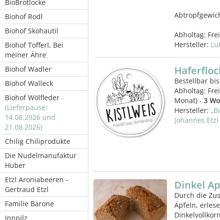
BioBrotlocke
Abtropfgewic
Biohof Rodl
Biohof Skohautil
Abholtag:
Fre
Hersteller:
Lu
Biohof Tofferl, Bei
meiner Ähre
Haferfloc
Biohof Wadler
Bestellbar bis
Biohof Walleck
Abholtag:
Fre
Biohof Wölfleder
-
Monat) -
3 Wo
(Lieferpause:
Hersteller:
„B
14.08.2026 und
Johannes Etzl
21.08.2026)
Chilig Chiliprodukte
Die Nudelmanufaktur
Huber
Etzl Aroniabeeren -
Dinkel A
Gertraud Etzl
Durch die Zu
Familie Barone
Äpfeln, erle
Dinkelvollkor
Innpilz